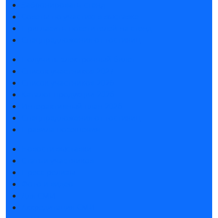
Забронировать стенд
Советы по участию в выставке
Пригласить посетителей на стенд
Спецпредложения от гостиниц
Получить электронный билет
Список участников 2027
Список участников 2026
Каталог продукции 2026
Интерактивный план 2026
Спецпредложения от гостиниц
Правила посещения
Новости выставки
Статьи участников
Пресс-релизы
Фото и видео
Для СМИ
Аккредитация СМИ