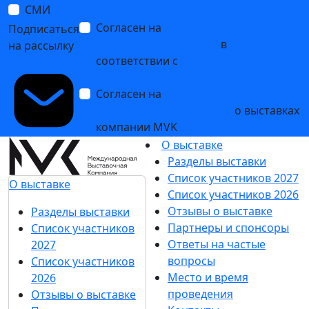
СМИ
Согласен на
обработку
Подписаться
персональных данных
в
на рассылку
соответствии с
Политикой
обработки персональных данных
Согласен на
получение уведомлений
и рекламных сообщений
о выставках
компании MVK
О выставке
Разделы выставки
Список участников 2027
О выставке
Список участников 2026
Отзывы о выставке
Разделы выставки
Партнеры и спонсоры
Список участников
Ответы на частые
2027
вопросы
Список участников
Место и время
2026
проведения
Отзывы о выставке