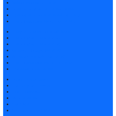
Забронировать стенд
Советы по участию в выставке
Пригласить посетителей на стенд
Спецпредложения от гостиниц
Получить электронный билет
Список участников 2027
Список участников 2026
Каталог продукции 2026
Интерактивный план 2026
Спецпредложения от гостиниц
Правила посещения
Новости выставки
Статьи участников
Пресс-релизы
Фото и видео
Для СМИ
Аккредитация СМИ