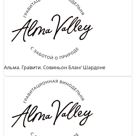
Альма. Гравити. Совиньон Блан/ Шардоне