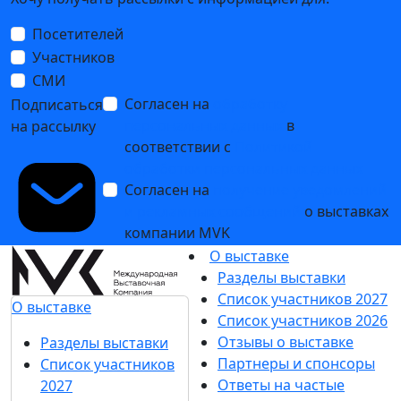
Посетителей
Участников
СМИ
Согласен на
обработку
Подписаться
персональных данных
в
на рассылку
соответствии с
Политикой
обработки персональных данных
Согласен на
получение уведомлений
и рекламных сообщений
о выставках
компании MVK
О выставке
Разделы выставки
Список участников 2027
О выставке
Список участников 2026
Отзывы о выставке
Разделы выставки
Партнеры и спонсоры
Список участников
Ответы на частые
2027