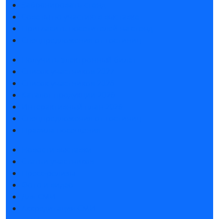
Забронировать стенд
Советы по участию в выставке
Пригласить посетителей на стенд
Спецпредложения от гостиниц
Получить электронный билет
Список участников 2027
Список участников 2026
Каталог продукции 2026
Интерактивный план 2026
Спецпредложения от гостиниц
Правила посещения
Новости выставки
Статьи участников
Пресс-релизы
Фото и видео
Для СМИ
Аккредитация СМИ