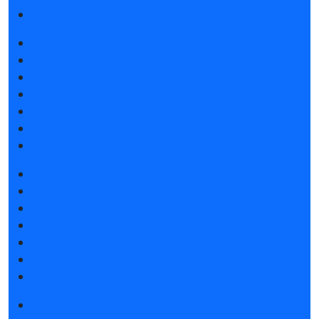
Спецпредложения от гостиниц
Получить электронный билет
Список участников 2027
Список участников 2026
Каталог продукции 2026
Интерактивный план 2026
Спецпредложения от гостиниц
Правила посещения
Новости выставки
Статьи участников
Пресс-релизы
Фото и видео
Для СМИ
Аккредитация СМИ
СМИ о выставке
Деловая программа