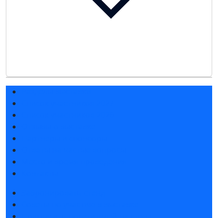
Разделы выставки
Список участников 2027
Список участников 2026
Отзывы о выставке
Партнеры и спонсоры
Ответы на частые вопросы
Место и время проведения
Контакты
Забронировать стенд
Советы по участию в выставке
Пригласить посетителей на стенд