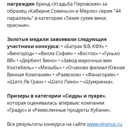
награжден
бренд «Усадьба Перовских» за
образец «Каберне Совиньон и Мерло» серия "44
параллель" в категории «Тихие сухие вина:
красные».
Золотые медали завоевали следующие
участники конкурса:
• «Батрак В.В. КФХ» •
«Вингород» • «Вилла София» • «Восток» • «Гунько
ВВ» • «Дербент Вино» • «Завод марочных вин
Коктебель» • «Мезыбь» • «Очаково филиал Южная
Винная Компания» • «Раевское» • «Фанагория» •
«Шато Ле Гран» • «Шато Пино» • «Шумринка».
П
ризеры в категории «Сидры и пуаре»
,
которая оценивалась впервые: компании
«Градус» и «Ремесленные продукты Кубани».
Все результаты конкурса на сайте
www.vinorus.ru