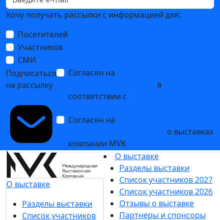
Хочу получать рассылки с информацией для:
Посетителей
Участников
СМИ
Согласен на
обработку
Подписаться
персональных данных
в
на рассылку
соответствии с
Политикой
обработки персональных данных
Согласен на
получение уведомлений
и рекламных сообщений
о выставках
компании MVK
О выставке
Разделы выставки
Список участников 2027
О выставке
Список участников 2026
Отзывы о выставке
Разделы выставки
Партнеры и спонсоры
Список участников