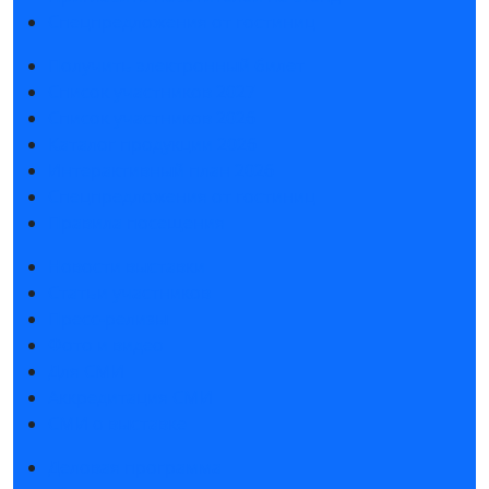
Спецпредложения от гостиниц
Получить электронный билет
Список участников 2027
Список участников 2026
Каталог продукции 2026
Интерактивный план 2026
Спецпредложения от гостиниц
Правила посещения
Новости выставки
Статьи участников
Пресс-релизы
Фото и видео
Для СМИ
Аккредитация СМИ
СМИ о выставке
Деловая программа