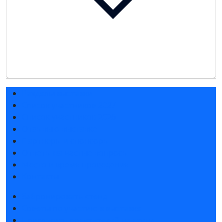
Разделы выставки
Список участников 2027
Список участников 2026
Отзывы о выставке
Партнеры и спонсоры
Ответы на частые вопросы
Место и время проведения
Контакты
Забронировать стенд
Советы по участию в выставке
Пригласить посетителей на стенд