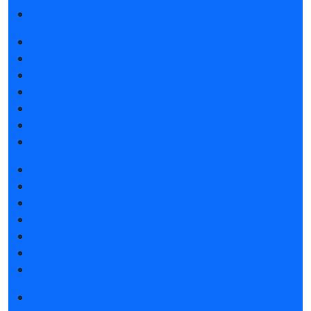
Спецпредложения от гостиниц
Получить электронный билет
Список участников 2027
Список участников 2026
Каталог продукции 2026
Интерактивный план 2026
Спецпредложения от гостиниц
Правила посещения
Новости выставки
Статьи участников
Пресс-релизы
Фото и видео
Для СМИ
Аккредитация СМИ
СМИ о выставке
Деловая программа