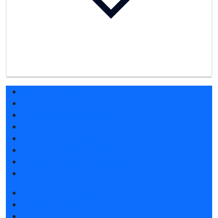
Разделы выставки
Список участников 2027
Список участников 2026
Отзывы о выставке
Партнеры и спонсоры
Ответы на частые вопросы
Место и время проведения
Контакты
Забронировать стенд
Советы по участию в выставке
Пригласить посетителей на стенд