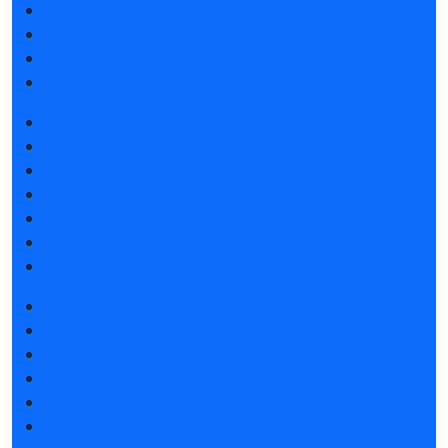
Забронировать стенд
Советы по участию в выставке
Пригласить посетителей на стенд
Спецпредложения от гостиниц
Получить электронный билет
Список участников 2027
Список участников 2026
Каталог продукции 2026
Интерактивный план 2026
Спецпредложения от гостиниц
Правила посещения
Новости выставки
Статьи участников
Пресс-релизы
Фото и видео
Для СМИ
Аккредитация СМИ