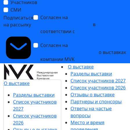
Участников
СМИ
Согласен на
обработку
Подписаться
персональных данных
в
на рассылку
соответствии с
Политикой
обработки персональных данных
Согласен на
получение уведомлений
и рекламных сообщений
о выставках
компании MVK
О выставке
Разделы выставки
Список участников 2027
О выставке
Список участников 2026
Отзывы о выставке
Разделы выставки
Партнеры и спонсоры
Список участников
Ответы на частые
2027
вопросы
Список участников
Место и время
2026
проведения
Отзывы о выставке