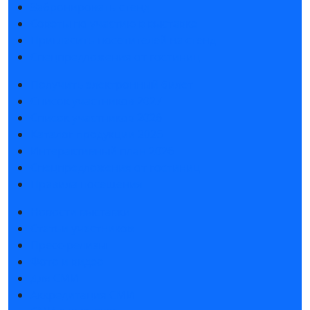
Забронировать стенд
Советы по участию в выставке
Пригласить посетителей на стенд
Спецпредложения от гостиниц
Получить электронный билет
Список участников 2027
Список участников 2026
Каталог продукции 2026
Интерактивный план 2026
Спецпредложения от гостиниц
Правила посещения
Новости выставки
Статьи участников
Пресс-релизы
Фото и видео
Для СМИ
Аккредитация СМИ