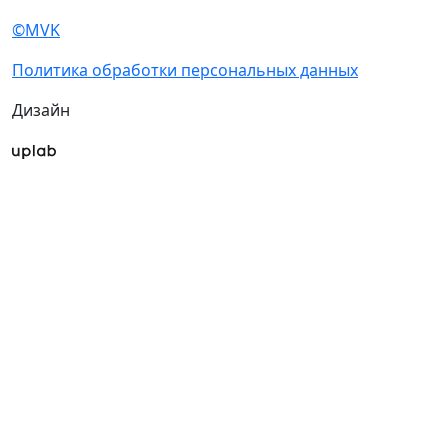
Подпишитесь на нашу рассылку
Ценим ваше время, поэтому будем присылать
только важные новости выставки и
спецпредложения.
Хочу получать рассылки с информацией для:
Посетителей
Участников
СМИ
Согласен на
обработку
Подписаться
персональных данных
в
на рассылку
соответствии с
Политикой
обработки персональных данных
Согласен на
получение уведомлений
и рекламных сообщений
о выставках
компании MVK