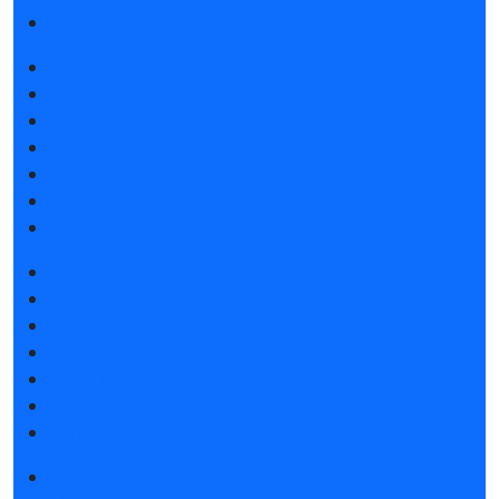
Спецпредложения от гостиниц
Получить электронный билет
Список участников 2027
Список участников 2026
Каталог продукции 2026
Интерактивный план 2026
Спецпредложения от гостиниц
Правила посещения
Новости выставки
Статьи участников
Пресс-релизы
Фото и видео
Для СМИ
Аккредитация СМИ
СМИ о выставке
Деловая программа