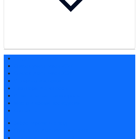
Разделы выставки
Список участников 2027
Список участников 2026
Отзывы о выставке
Партнеры и спонсоры
Ответы на частые вопросы
Место и время проведения
Контакты
Забронировать стенд
Советы по участию в выставке
Пригласить посетителей на стенд