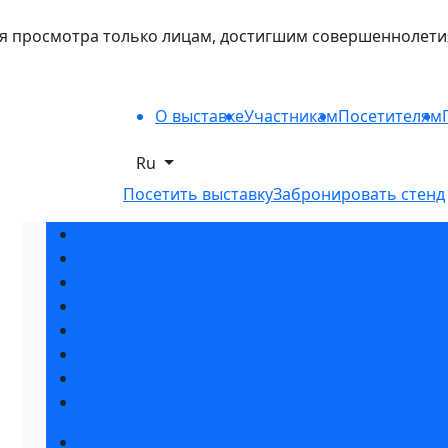
 просмотра только лицам, достигшим совершеннолетия. 
О выставке
Участникам
Посетителям
Ru
Посетить выставку
Забронировать стенд
Разделы выставки
Список участников 2027
Список участников 2026
Отзывы о выставке
Партнеры и спонсоры
Ответы на частые вопросы
Место и время проведения
Контакты
Забронировать стенд