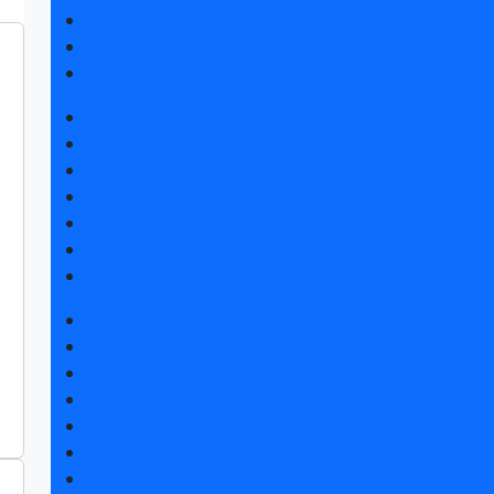
Советы по участию в выставке
Пригласить посетителей на стенд
Спецпредложения от гостиниц
Получить электронный билет
Список участников 2027
Список участников 2026
Каталог продукции 2026
Интерактивный план 2026
Спецпредложения от гостиниц
Правила посещения
Новости выставки
Статьи участников
Пресс-релизы
Фото и видео
Для СМИ
Аккредитация СМИ
СМИ о выставке