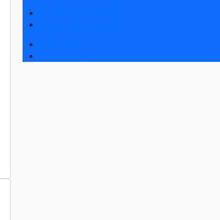
Деловая программа
«Винорус» в городе
О конкурсе
Жюри конкурса 2026